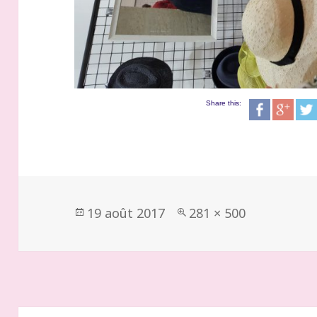
Share this:
Publié
Taille
19 août 2017
281 × 500
le
réelle