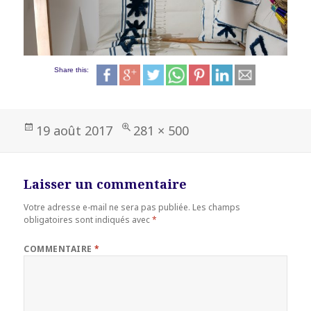
Share this:
Publié
Taille
19 août 2017
281 × 500
le
réelle
Laisser un commentaire
Votre adresse e-mail ne sera pas publiée.
Les champs
obligatoires sont indiqués avec
*
COMMENTAIRE
*