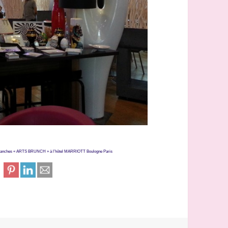
manches « ARTS BRUNCH » à l’hôtel MARRIOTT Boulogne Paris