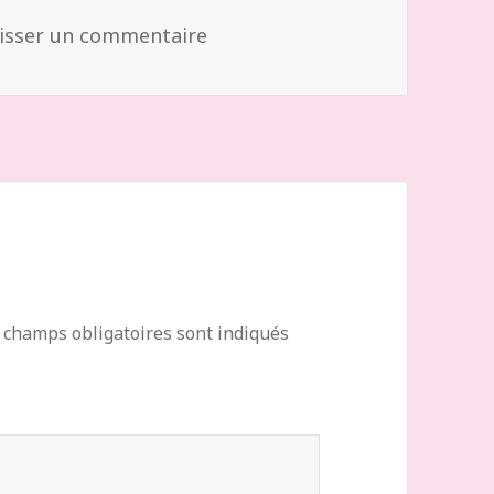
sur Créations Fleurs de Porce
isser un commentaire
 champs obligatoires sont indiqués